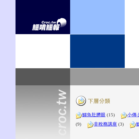
鱷魚肚臍眼
(15)
小傳
(9)
非稅務講座
(3)