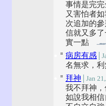
事情是完完
又害怕者如
次追加的參
信就又多了
實一點
病房有感
│J
名無求，
拜神
│Jan 21
我不拜神，
如說我相信