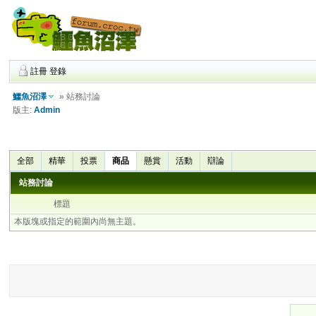
註冊
登錄
鱷魚沼澤
» 站務討論
版主:
Admin
全部
精華
投票
商品
懸賞
活動
辯論
站務討論
標題
本版塊或指定的範圍內尚無主題。