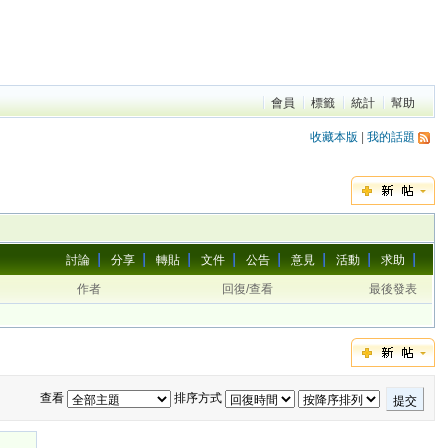
會員
標籤
統計
幫助
收藏本版
|
我的話題
討論
分享
轉貼
文件
公告
意見
活動
求助
作者
回復/查看
最後發表
查看
排序方式
提交