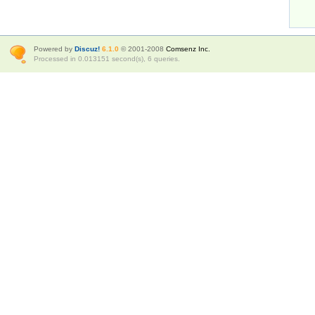
Powered by
Discuz!
6.1.0
© 2001-2008
Comsenz Inc.
Processed in 0.013151 second(s), 6 queries.