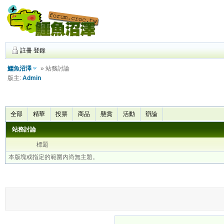
註冊
登錄
鱷魚沼澤
» 站務討論
版主:
Admin
全部
精華
投票
商品
懸賞
活動
辯論
站務討論
標題
本版塊或指定的範圍內尚無主題。