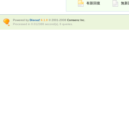
有新回復
無新
Powered by
Discuz!
6.1.0
© 2001-2008
Comsenz Inc.
Processed in 0.012388 second(s), 6 queries.