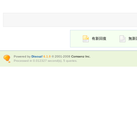
有新回復
無新
Powered by
Discuz!
6.1.0
© 2001-2008
Comsenz Inc.
Processed in 0.012327 second(s), 5 queries.