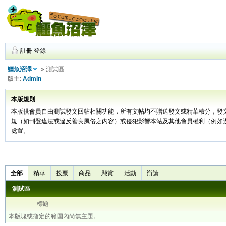
註冊
登錄
鱷魚沼澤
» 測試區
版主:
Admin
本版規則
本版供會員自由測試發文回帖相關功能，所有文帖均不贈送發文或精華積分，發
規（如刊登違法或違反善良風俗之內容）或侵犯影響本站及其他會員權利（例如
處置。
全部
精華
投票
商品
懸賞
活動
辯論
測試區
標題
本版塊或指定的範圍內尚無主題。